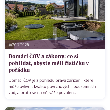
20.7.2026
Domácí ČOV a zákony: co si
pohlídat, abyste měli čističku v
pořádku
Domácí ČOV je z pohledu práva zařízení, které
může ovlivnit kvalitu povrchových i podzemních
Cenová nabídka
Domácí čističky
Servis ČOV STMH
vod, a proto se na něj váže povolen...
Odeslat