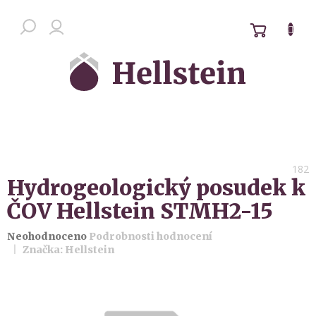
Přejít
na
NÁKUPN
Chat zákaznické podpory
obsah
KOŠÍK
182
Hydrogeologický posudek k
ČOV Hellstein STMH2-15
Průměrné
Neohodnoceno
Podrobnosti hodnocení
hodnocení
Značka:
Hellstein
produktu
je
0,0
z 5