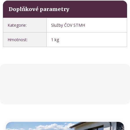
Doplňkové parametry
Kategorie
:
Služby ČOV STMH
Hmotnost
:
1 kg
Z
á
p
a
t
í