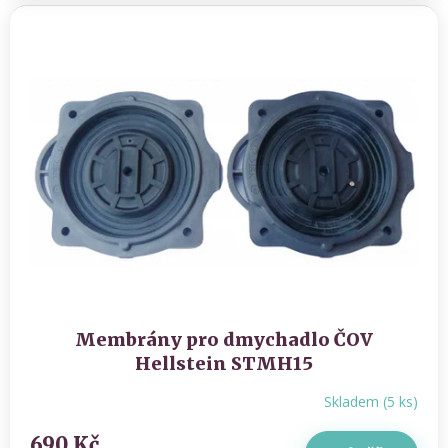
Membrány pro dmychadlo ČOV
Hellstein STMH15
Skladem
(
5 ks
)
690 Kč