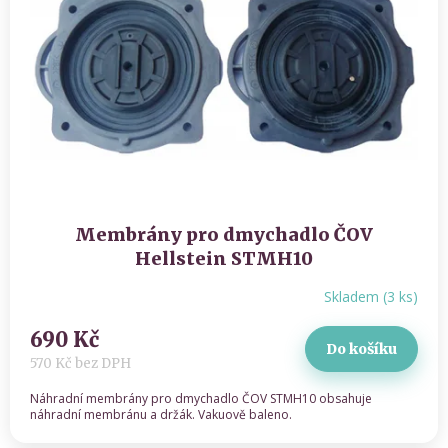
Membrány pro dmychadlo ČOV
Hellstein STMH10
Skladem
(
3 ks
)
690 Kč
Do košíku
570 Kč bez DPH
Náhradní membrány pro dmychadlo ČOV STMH10 obsahuje
náhradní membránu a držák. Vakuově baleno.