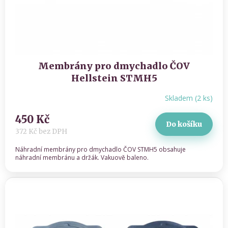
u
k
t
ů
Membrány pro dmychadlo ČOV
Hellstein STMH5
Skladem
(
2 ks
)
450 Kč
Do košíku
372 Kč bez DPH
Náhradní membrány pro dmychadlo ČOV STMH5 obsahuje
náhradní membránu a držák. Vakuově baleno.