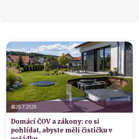
t
í
20.7.2026
Domácí ČOV a zákony: co si
pohlídat, abyste měli čističku v
pořádku