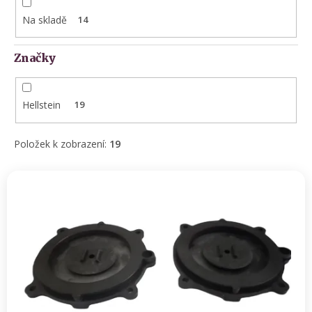
t
Na skladě
14
ů
Značky
Hellstein
19
Položek k zobrazení:
19
V
ý
p
i
s
p
r
o
d