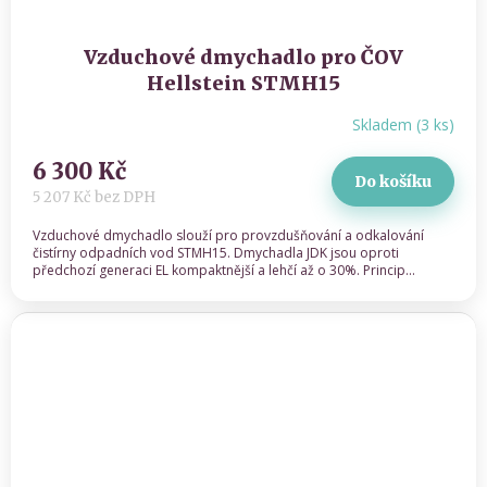
Cenová nabídka
Domácí čističky
Servis ČOV STMH
Vzduchové dmychadlo pro ČOV
Hellstein STMH15
Odeslat
Skladem
(
3 ks
)
Powered by chaterimo
6 300 Kč
Do košíku
5 207 Kč bez DPH
Vzduchové dmychadlo slouží pro provzdušňování a odkalování
čistírny odpadních vod STMH15. Dmychadla JDK jsou oproti
předchozí generaci EL kompaktnější a lehčí až o 30%. Princip...