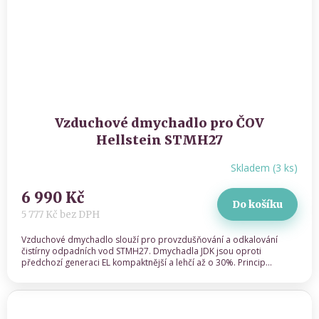
Vzduchové dmychadlo pro ČOV
Hellstein STMH27
Skladem
(
3 ks
)
6 990 Kč
Do košíku
5 777 Kč bez DPH
Vzduchové dmychadlo slouží pro provzdušňování a odkalování
čistírny odpadních vod STMH27. Dmychadla JDK jsou oproti
předchozí generaci EL kompaktnější a lehčí až o 30%. Princip...