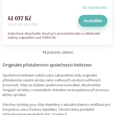
Na objednávku
41 037 Kč
Do košíku
33 915 Kč bez DPH
Vzduchové dmychadlo slouží pro provzdušňování a odkalování
čistírny odpadních vod STMH100.
19
položek celkem
O
v
l
Originální příslušenství společnosti Hellstein
á
d
Společnost Hellstein nabízí svým zákazníkům vždy originální
a
příslušenství vlastní výroby nebo světových výrobců ověřených
c
provozem. Vždy se můžete spolehnout na kvalitní, dlouhodobě
í
fungující výrobky s maximálním ohledem na bezpečnost při provozu
p
těchto výrobků.
r
v
Všechny výrobky jsou vždy doplněny o aktuální platnou certifikaci pro
k
Evropskou unii a Českou republiku. Záruční doba produktů
y
příslušenství je minimálně vždy 24 měsíců.