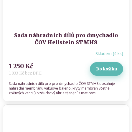
Sada náhradních dílů pro dmychadlo
ČOV Hellstein STMH8
Skladem
(
4 ks
)
1 250 Kč
Do košíku
1 033 Kč bez DPH
Sada náhradních dílů pro pro dmychadlo ČOV STMH8 obsahuje
náhradní membránu vakuově baleno, kryty membrán včetně
zpětných ventilů, vzduchový filtr a těsnění s maticemi.