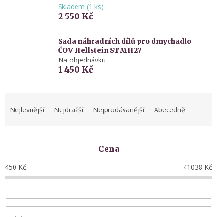
Skladem
(
1 ks
)
2 550 Kč
Sada náhradních dílů pro dmychadlo
ČOV Hellstein STMH27
Na objednávku
1 450 Kč
Ř
a
Nejlevnější
Nejdražší
Nejprodávanější
Abecedně
z
e
n
Cena
í
p
450
Kč
41038
Kč
r
o
d
u
k