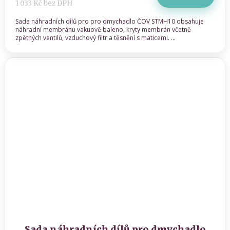
1 033 Kč bez DPH
Sada náhradních dílů pro pro dmychadlo ČOV STMH10 obsahuje
náhradní membránu vakuově baleno, kryty membrán včetně
zpětných ventilů, vzduchový filtr a těsnění s maticemi. ...
Sada náhradních dílů pro dmychadlo