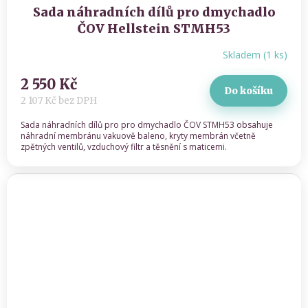
Sada náhradních dílů pro dmychadlo
ČOV Hellstein STMH53
Skladem
(
1 ks
)
2 550 Kč
Do košíku
2 107 Kč bez DPH
Sada náhradních dílů pro pro dmychadlo ČOV STMH53 obsahuje
náhradní membránu vakuově baleno, kryty membrán včetně
zpětných ventilů, vzduchový filtr a těsnění s maticemi.