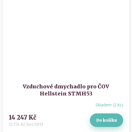
Vzduchové dmychadlo pro ČOV
Hellstein STMH53
Skladem
(
2 ks
)
14 247 Kč
Do košíku
11 774 Kč bez DPH