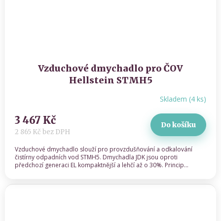
Vzduchové dmychadlo pro ČOV
Hellstein STMH5
Skladem
(
4 ks
)
3 467 Kč
Do košíku
2 865 Kč bez DPH
Vzduchové dmychadlo slouží pro provzdušňování a odkalování
čistírny odpadních vod STMH5. Dmychadla JDK jsou oproti
předchozí generaci EL kompaktnější a lehčí až o 30%. Princip...