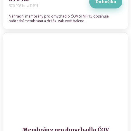
Do košíku
570 Kč bez DPH
Náhradní membrány pro dmychadlo ČOV STMH15 obsahuje
náhradní membránu a držák. Vakuově baleno.
Membrány pro dmychadlo ČOV