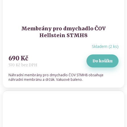
Membrány pro dmychadlo ČOV
Hellstein STMH8
Skladem
(
2 ks
)
690 Kč
Do košíku
570 Kč bez DPH
Náhradní membrány pro dmychadlo ČOV STMH8 obsahuje
náhradní membránu a držák. Vakuově baleno.