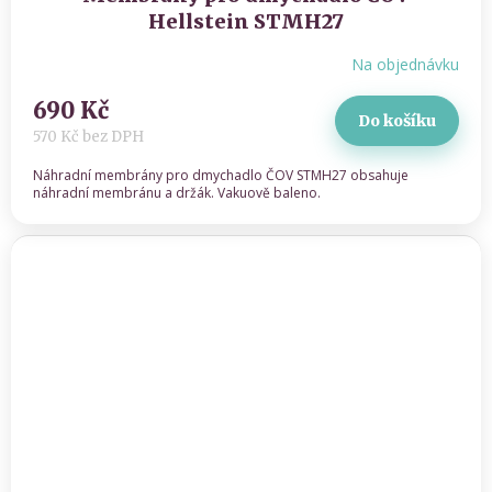
Hellstein STMH27
Na objednávku
690 Kč
Do košíku
570 Kč bez DPH
Náhradní membrány pro dmychadlo ČOV STMH27 obsahuje
náhradní membránu a držák. Vakuově baleno.