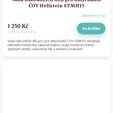
ČOV Hellstein STMH15
Skladem
(
3 ks
)
1 250 Kč
Do košíku
1 033 Kč bez DPH
Sada náhradních dílů pro pro dmychadlo ČOV STMH15 obsahuje
náhradní membránu vakuově baleno, kryty membrán včetně
zpětných ventilů, vzduchový filtr a těsnění s maticemi.