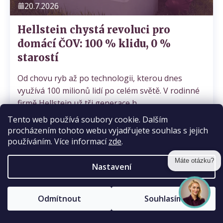
20.7.2026
Hellstein chystá revoluci pro
domácí ČOV: 100 % klidu, 0 %
starostí
Od chovu ryb až po technologii, kterou dnes
využívá 100 milionů lidí po celém světě. V rodinné
firmě Hellstein už tři generace h...
Tento web používá soubory cookie. Dalším
procházením tohoto webu vyjadřujete souhlas s jejich
používáním. Více informací
zde
.
Nastavení
Máte otázku?
Zajímavosti
Odmítnout
Souhlasím