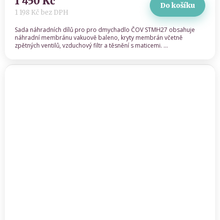
1 450 Kč
Do košíku
1 198 Kč bez DPH
Sada náhradních dílů pro pro dmychadlo ČOV STMH27 obsahuje
náhradní membránu vakuově baleno, kryty membrán včetně
zpětných ventilů, vzduchový filtr a těsnění s maticemi. ...