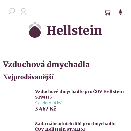
Přejít
na
NÁKUPN
Chat zákaznické podpory
obsah
KOŠÍK
Vzduchová dmychadla
Nejprodávanější
Vzduchové dmychadlo pro ČOV Hellstein
STMH5
Skladem
(
4 ks
)
3 467 Kč
Sada náhradních dílů pro dmychadlo
ČOV Hellstein STMH53