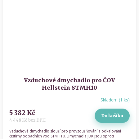
Vzduchové dmychadlo pro ČOV
Hellstein STMH10
Skladem
(
1 ks
)
Průměrné
hodnocení
5 382 Kč
produktu
Do košíku
je
4 448 Kč bez DPH
5,0
z 5
Vzduchové dmychadlo slouží pro provzdušňování a odkalování
hvězdiček.
čistírny odpadních vod STMH10. Dmychadla JDK jsou oproti