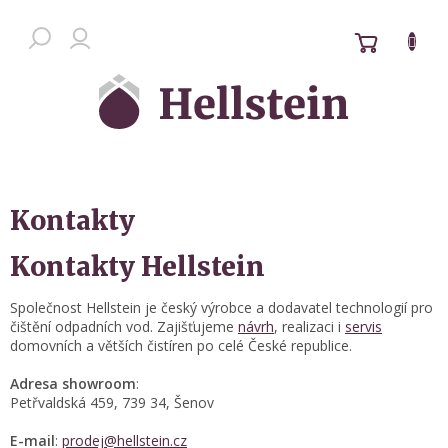
Přejít
na
NÁKUPN
Chat zákaznické podpory
obsah
KOŠÍK
Kontakty
Kontakty Hellstein
Společnost Hellstein je český výrobce a dodavatel technologií pro
čištění odpadních vod. Zajišťujeme
návrh
, realizaci i
servis
domovních a větších čistíren po celé České republice.
Adresa showroom
:
Petřvaldská 459, 739 34, Šenov
E-mail
:
prodej@hellstein.cz