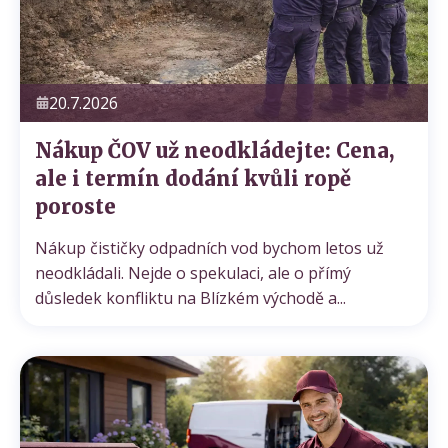
20.7.2026
Nákup ČOV už neodkládejte: Cena,
ale i termín dodání kvůli ropě
poroste
Cenová nabídka
Domácí čističky
Servis ČOV STMH
Nákup čističky odpadních vod bychom letos už
neodkládali. Nejde o spekulaci, ale o přímý
Odeslat
důsledek konfliktu na Blízkém východě a...
Powered by chaterimo