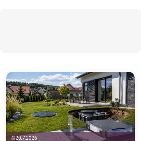
Z
á
p
a
t
í
20.7.2026