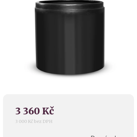
z 5
hvězdiček.
3 360 Kč
3 000 Kč bez DPH
Měrná
cena: