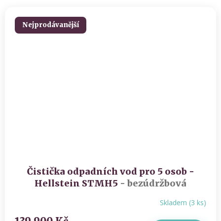
Nejprodávanější
Čistička odpadních vod pro 5 osob -
Hellstein STMH5
- bezúdržbová
3stupňová technologie
Skladem
(
3 ks
)
Průměrné
hodnocení