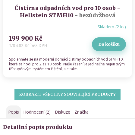
Čistírna odpadních vod pro 10 osob -
Hellstein STMH10
- bezúdržbová
3stupňová technologie
Skladem
(
2 ks
)
199 900 Kč
Do košíku
178 482 Kč bez DPH
Spolehněte se na moderní domácí čistírny odpadních vod STMH10,
které se hodí pro 2 až 10 osob. Naše řešení je jedinečné nejen svým
třístupňovým systémem čištění, ale také...
ZOBRAZIT VŠECHNY SOUVISEJÍCÍ PRODUKTY
Popis
Hodnocení (2)
Diskuze
Značka
Detailní popis produktu