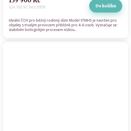
139 900 Kč
produktu
Do košíku
je
124 911 Kč bez DPH
4,8
z 5
Ideální ČOV pro běžný rodinný dům Model STMH5 je navržen pro
hvězdiček.
objekty s trvalým provozem přibližně pro 4–6 osob. Vyznačuje se:
stabilním biologickým procesem nízkou...