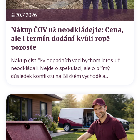
20.7.2026
Nákup ČOV už neodkládejte: Cena,
ale i termín dodání kvůli ropě
poroste
Nákup čističky odpadních vod bychom letos už
neodkládali. Nejde o spekulaci, ale o přímý
důsledek konfliktu na Blízkém východě a...
Cenová nabídka
Domácí čističky
Servis ČOV STMH
Odeslat
Powered by chaterimo