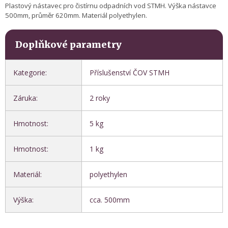
Plastový nástavec pro čistírnu odpadních vod STMH. Výška nástavce
500mm, průměr 620mm. Materiál polyethylen.
Doplňkové parametry
Kategorie
:
Příslušenství ČOV STMH
Záruka
:
2 roky
Hmotnost
:
5 kg
Hmotnost
:
1 kg
Materiál
:
polyethylen
Výška
:
cca. 500mm