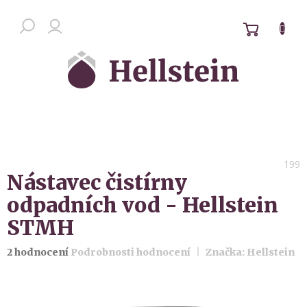
Přejít
na
NÁKUPN
Chat zákaznické podpory
obsah
KOŠÍK
199
Nástavec čistírny
odpadních vod - Hellstein
STMH
Průměrné
2 hodnocení
Podrobnosti hodnocení
Značka:
Hellstein
hodnocení
produktu
je
5,0