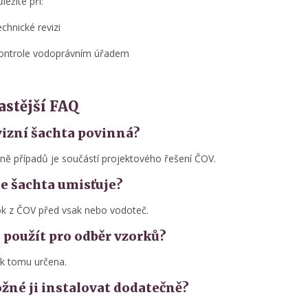
ležité při:
echnické revizi
ontrole vodoprávním úřadem
astější FAQ
vizní šachta povinná?
ině případů je součástí projektového řešení ČOV.
e šachta umisťuje?
k z ČOV před vsak nebo vodoteč.
i použít pro odběr vzorků?
 k tomu určena.
žné ji instalovat dodatečně?