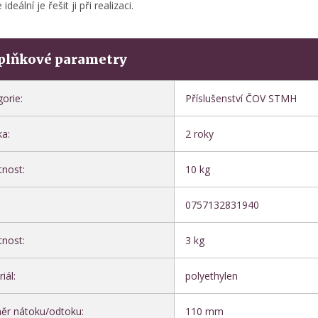
ideální je řešit ji při realizaci.
plňkové parametry
gorie
:
Příslušenství ČOV STMH
ka
:
2 roky
nost
:
10 kg
0757132831940
nost
:
3 kg
iál
:
polyethylen
ěr nátoku/odtoku
:
110 mm