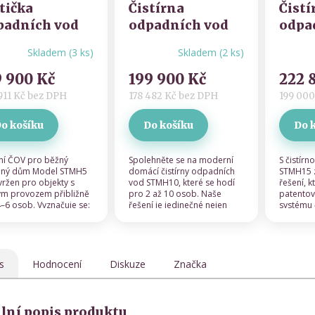
tička
Čistírna
Čistí
padních vod
odpadních vod
odpa
 5 osob -
pro 10 osob -
pro 1
Skladem
(
3 ks
)
Skladem
(
2 ks
)
měrné
Průměr
llstein
Hellstein
Hells
ocení
hodnoc
TMH5
-
STMH10
-
STM
9 900 Kč
199 900 Kč
222 
uktu
produkt
zúdržbová
bezúdržbová
bezú
je
911 Kč bez DPH
178 482 Kč bez DPH
199 000
5,0
tupňová
3stupňová
3stu
z 5
chnologie
technologie
tech
o košíku
Do košíku
Do 
diček.
hvězdič
lní ČOV pro běžný
Spolehněte se na moderní
S čistír
nný dům Model STMH5
domácí čistírny odpadních
STMH15 z
vržen pro objekty s
vod STMH10, které se hodí
řešení, k
lým provozem přibližně
pro 2 až 10 osob. Naše
patento
–6 osob. Vyznačuje se:
řešení je jedinečné nejen
systému č
lním biologickým
svým třístupňovým
ČOV je v
sem nízkou...
systémem čištění, ale také...
osob. Te
s
Hodnocení
Diskuze
Značka
ilní popis produktu