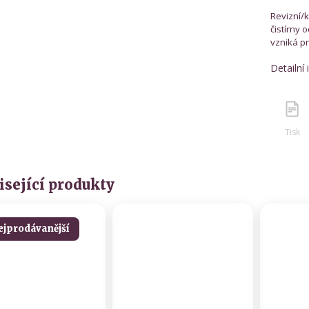
Revizní/k
čistírny 
vzniká pr
Detailní
Tisk
isející produkty
ejprodávanější