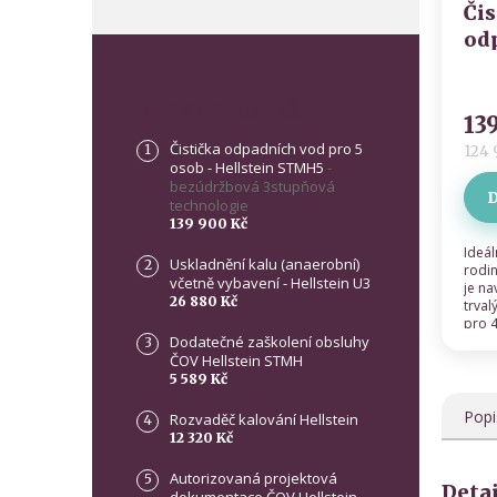
Čis
od
pro
Prů
He
hodn
Top 5 produktů
S
13
prod
be
je
Čistička odpadních vod pro 5
124 
osob - Hellstein STMH5
-
4,8
3s
bezúdržbová 3stupňová
z 5
te
D
technologie
hvěz
139 900 Kč
Ideá
Uskladnění kalu (anaerobní)
rodi
včetně vybavení - Hellstein U3
je na
26 880 Kč
trva
pro 4
Dodatečné zaškolení obsluhy
stabi
proce
ČOV Hellstein STMH
5 589 Kč
Popi
Rozvaděč kalování Hellstein
12 320 Kč
Autorizovaná projektová
Deta
dokumentace ČOV Hellstein