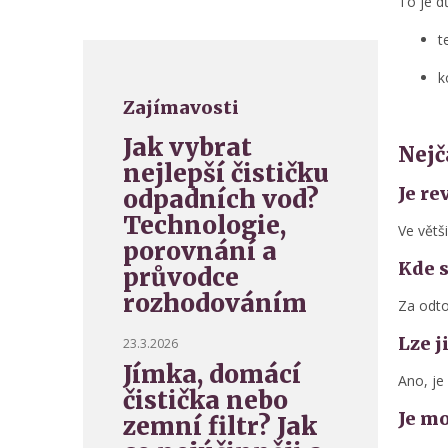
To je dů
t
k
Zajímavosti
Jak vybrat
Nejč
nejlepší čističku
Je re
odpadních vod?
Technologie,
Ve větš
porovnání a
Kde s
průvodce
rozhodováním
Za odto
Lze j
23.3.2026
Jímka, domácí
Ano, je
čistička nebo
Je mo
zemní filtr? Jak