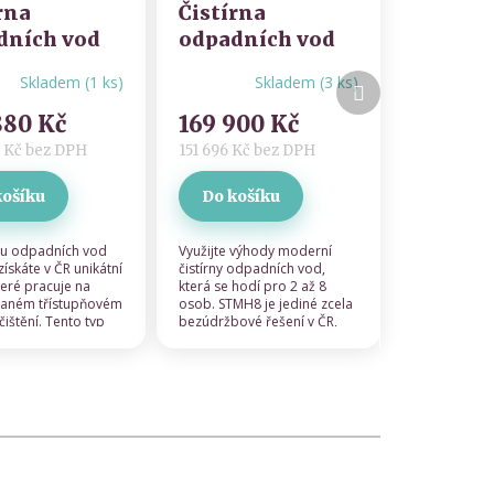
rna
Čistírna
dních vod
odpadních vod
Chat zákaznické podpory
5 osob -
pro 8 osob -
Další
Skladem
(
1 ks
)
Skladem
(
3 ks
)
né
Průměrné
tein
Hellstein
produkt
ení
hodnocení
H15
-
STMH8
-
880 Kč
169 900 Kč
u
produktu
držbová
bezúdržbová
je
 Kč bez DPH
151 696 Kč bez DPH
4,0
pňová
3stupňová
z 5
nologie
technologie
košíku
Do košíku
ek.
hvězdiček.
nou odpadních vod
Využijte výhody moderní
ískáte v ČR unikátní
čistírny odpadních vod,
teré pracuje na
která se hodí pro 2 až 8
vaném třístupňovém
osob. STMH8 je jediné zcela
ištění. Tento typ
bezúdržbové řešení v ČR,
hodný pro 2 až 15
které vyniká unikátním
dy do...
třístupňovým systémem...