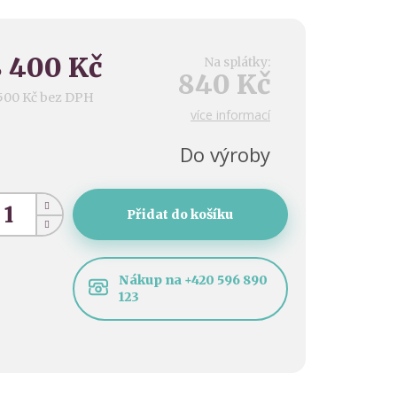
 400 Kč
Na splátky:
840 Kč
500 Kč bez DPH
více informací
ěrná
na:
Do výroby
Přidat do košíku
Nákup na +420 596 890
123