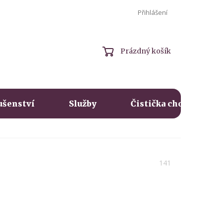
Přihlášení
NÁKUPNÍ
Prázdný košík
KOŠÍK
ušenství
Služby
Čistička chovné vody
141