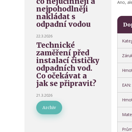
co nejúčinněji a
Ano, ale 
nejpohodlněji
nakládat s
odpadní vodou
Do
22.3.2026
Kate
Technické
zaměření před
Záru
instalací čističky
odpadních vod.
Hmot
Co očekávat a
jak se připravit?
EAN
:
21.3.2026
Hmot
Archiv
Mater
Prům