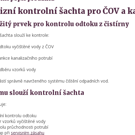
izní kontrolní šachta pro ČOV a k
žitý prvek pro kontrolu odtoku z čistírny
 šachta slouží ke kontrole:
dtoku vyčištěné vody z ČOV
unkce kanalizačního potrubí
dběru vzorků vody
ástí správně navrženého systému čištění odpadních vod.
mu slouží kontrolní šachta
je:
lní kontrolu odtoku
 vzorků vyčištěné vody
olu průchodnosti potrubí
up při
servisním zásahu