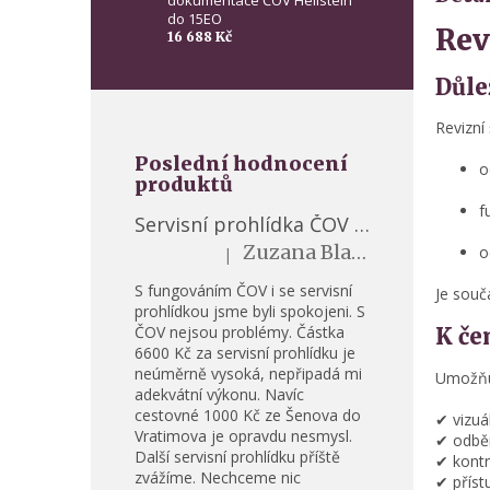
do 15EO
Rev
16 688 Kč
Důle
Revizní
Poslední hodnocení
o
produktů
f
Servisní prohlídka ČOV Hellstein STMH (pro 2–15 EO)
Zuzana Blahútová
Hodnocení produktu je 5 z 5 hvězdiček.
o
|
S fungováním ČOV i se servisní
Je souč
prohlídkou jsme byli spokojeni. S
ČOV nejsou problémy. Částka
K če
6600 Kč za servisní prohlídku je
neúměrně vysoká, nepřipadá mi
Umožňu
adekvátní výkonu. Navíc
cestovné 1000 Kč ze Šenova do
✔ vizuá
Vratimova je opravdu nesmysl.
✔ odběr
Další servisní prohlídku příště
✔ kontr
zvážíme. Nechceme nic
✔ příst