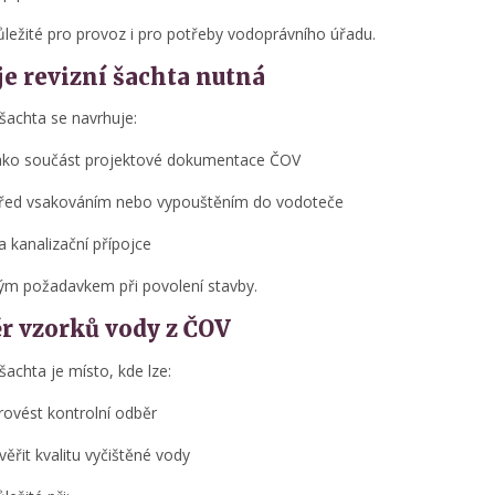
ůležité pro provoz i pro potřeby vodoprávního úřadu.
je revizní šachta nutná
 šachta se navrhuje:
ako součást projektové dokumentace ČOV
řed vsakováním nebo vypouštěním do vodoteče
a kanalizační přípojce
ým požadavkem při povolení stavby.
r vzorků vody z ČOV
šachta je místo, kde lze:
rovést kontrolní odběr
věřit kvalitu vyčištěné vody