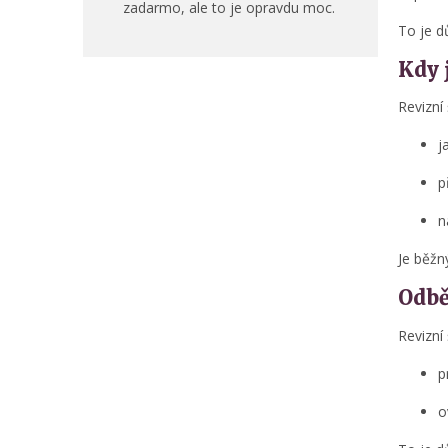
zadarmo, ale to je opravdu moc.
To je d
Kdy 
Revizní
j
p
n
Je běžn
Odbě
Revizní 
p
o