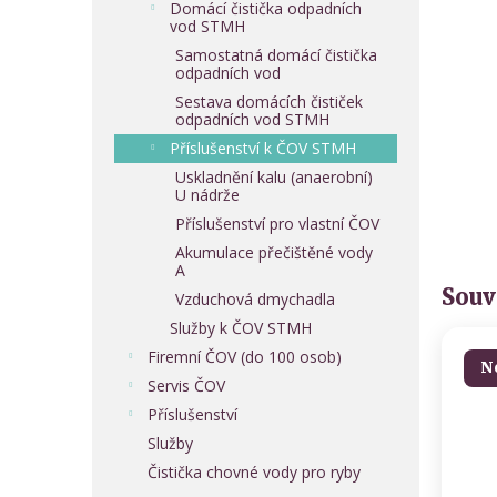
Domácí čistička odpadních
vod STMH
Samostatná domácí čistička
odpadních vod
Sestava domácích čističek
odpadních vod STMH
Příslušenství k ČOV STMH
Uskladnění kalu (anaerobní)
U nádrže
Příslušenství pro vlastní ČOV
Akumulace přečištěné vody
A
Souv
Vzduchová dmychadla
Služby k ČOV STMH
Firemní ČOV (do 100 osob)
N
Servis ČOV
Příslušenství
Služby
Čistička chovné vody pro ryby