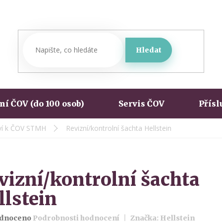
Hledat
í ČOV (do 100 osob)
Servis ČOV
Přísl
tví k ČOV STMH
Revizní/kontrolní šachta Hellstein
vizní/kontrolní šachta
llstein
rné
dnoceno
Podrobnosti hodnocení
Značka:
Hellstein