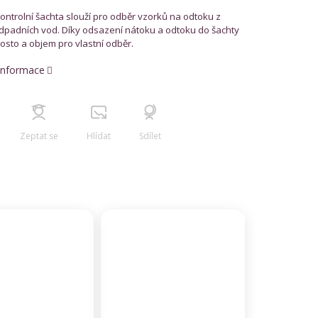
ontrolní šachta slouží pro odběr vzorků na odtoku z
odpadních vod. Díky odsazení nátoku a odtoku do šachty
osto a objem pro vlastní odběr.
 informace
Zeptat se
Hlídat
Sdílet