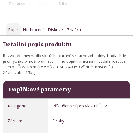
Zeptat se
Hlídat
Sdílet
Popis
Hodnocení
Diskuze
Značka
Detailní popis produktu
Rozvaděč dmychadla slouží k ochraně vzduchového dmychadla, kde
je
dmychadlo možno umístit i mimo objekt, maximální vzdálenost cca.
10m od ČOV. Rozměry v x š x h: 60 x 40 (50 včetně uchycení) x
20cm, váha: 15kg.
Doplňkové parametry
Kategorie
:
Příslušenství pro vlastní ČOV
Záruka
:
2 roky