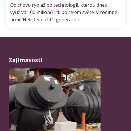
Od chovu ryb až po technologii, kterou dnes
využívá 100 milionů lidí po celém světě. V rodinné
Odeslat
firmě Hellstein už tři generace h...
Powered by chaterimo
Zajímavosti