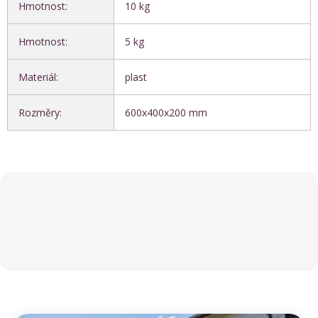
Hmotnost
:
10 kg
Hmotnost
:
5 kg
Materiál
:
plast
Rozměry
:
600x400x200 mm
Z
á
p
a
t
í