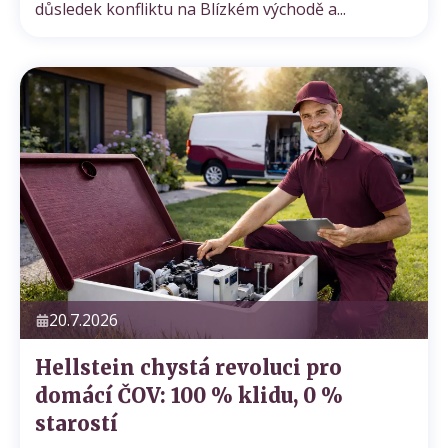
důsledek konfliktu na Blízkém východě a...
20.7.2026
Hellstein chystá revoluci pro
domácí ČOV: 100 % klidu, 0 %
starostí
Cenová nabídka
Domácí čističky
Servis ČOV STMH